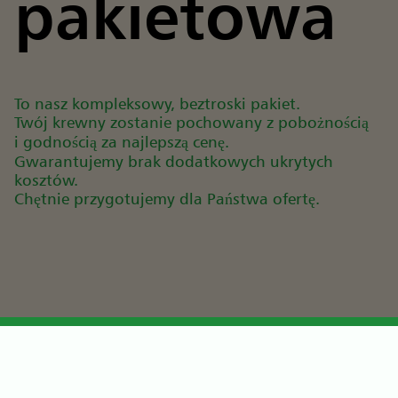
pakietowa
To nasz kompleksowy, beztroski pakiet.
Twój krewny zostanie pochowany z pobożnością
i godnością za najlepszą cenę.
Gwarantujemy brak dodatkowych ukrytych
kosztów.
Chętnie przygotujemy dla Państwa ofertę.