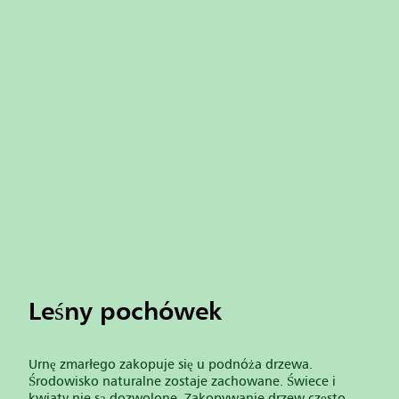
Leśny pochówek
Urnę zmarłego zakopuje się u podnóża drzewa.
Środowisko naturalne zostaje zachowane. Świece i
kwiaty nie są dozwolone. Zakopywanie drzew często